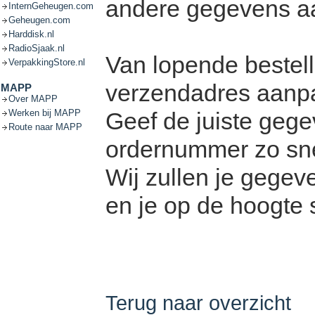
andere gegevens a
InternGeheugen.com
Geheugen.com
Harddisk.nl
RadioSjaak.nl
Van lopende bestel
VerpakkingStore.nl
verzendadres aanp
MAPP
Over MAPP
Werken bij MAPP
Geef de juiste geg
Route naar MAPP
ordernummer zo sne
Wij zullen je gege
en je op de hoogte s
Terug naar overzicht