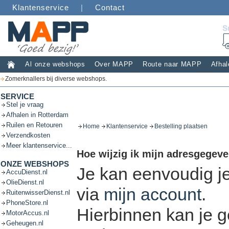
Klantenservice
|
Contact
Al onze webshops
Over MAPP
Route naar MAPP
Afhal
Zomerknallers bij diverse webshops.
SERVICE
Stel je vraag
Afhalen in Rotterdam
Ruilen en Retouren
Home
Klantenservice
Bestelling plaatsen
Verzendkosten
Meer klantenservice...
Hoe wijzig ik mijn adresgegev
ONZE WEBSHOPS
Je kan eenvoudig 
AccuDienst.nl
OlieDienst.nl
via
mijn account
.
RuitenwisserDienst.nl
PhoneStore.nl
Hierbinnen kan je g
MotorAccus.nl
Geheugen.nl